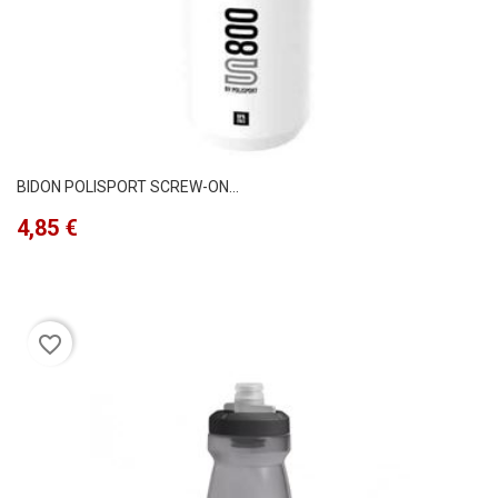
BIDON POLISPORT SCREW-ON...
Precio
4,85 €
favorite_border