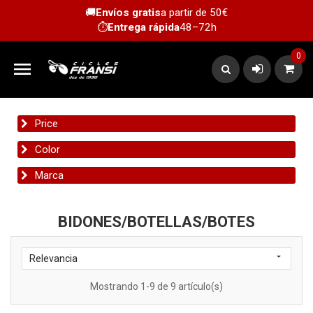
🚚
Envíos gratis
a partir de 50€
⏱️
Entrega rápida
48–72h
0

Price
Color
Marca
BIDONES/BOTELLAS/BOTES

Relevancia
Mostrando 1-9 de 9 artículo(s)