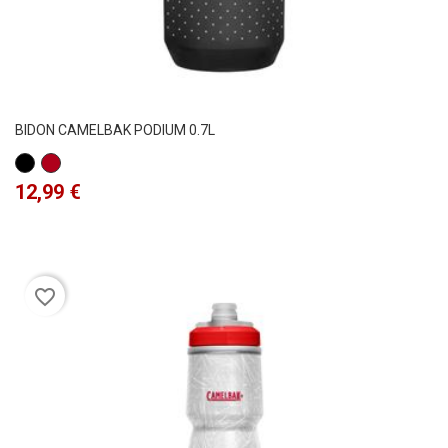
BIDON CAMELBAK PODIUM 0.7L
Negro
Granate
Precio
12,99 €
favorite_border