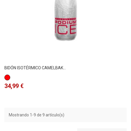
BIDÓN ISOTÉRMICO CAMELBAK...
Rojo
Precio
34,99 €
Mostrando 1-9 de 9 artículo(s)