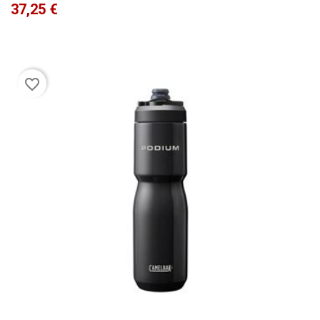
Precio
37,25 €
favorite_border