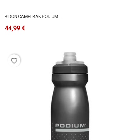
BIDON CAMELBAK PODIUM...
Precio
44,99 €
favorite_border