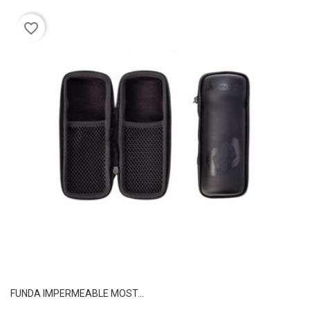
favorite_border
FUNDA IMPERMEABLE MOST...