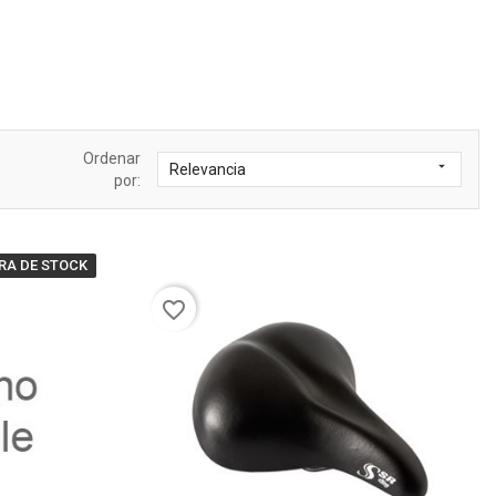
Ordenar

Relevancia
por:
RA DE STOCK
favorite_border