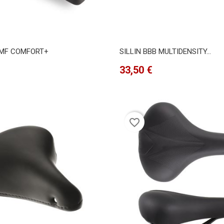
 MF COMFORT+
SILLIN BBB MULTIDENSITY...
Precio
33,50 €
favorite_border