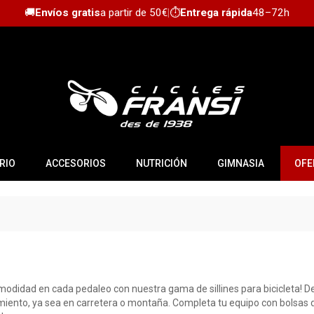
🚚
Envíos gratis
a partir de 50€
|
⏱️
Entrega rápida
48–72h
RIO
ACCESORIOS
NUTRICIÓN
GIMNASIA
OFE
omodidad en cada pedaleo con nuestra gama de sillines para bicicleta!
miento, ya sea en carretera o montaña. Completa tu equipo con bolsas de 