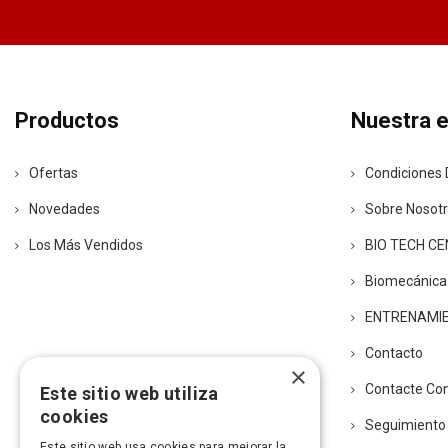
Productos
Nuestra 
Ofertas
Condiciones 
Novedades
Sobre Nosot
Los Más Vendidos
BIO TECH C
Biomecánica
ENTRENAMI
Contacto
×
Contacte Co
Este sitio web utiliza
cookies
Seguimiento
Este sitio web usa cookies para mejorar la