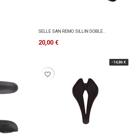
SELLE SAN REMO SILLIN DOBLE...
Precio
20,00 €
-14,86 €
favorite_border