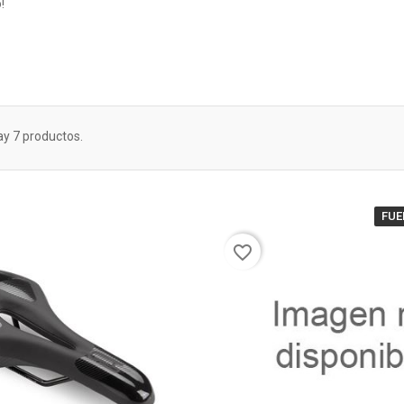
!
ay 7 productos.
FUE
favorite_border