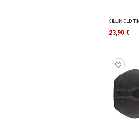
SILLIN OLD TI
Precio
23,90 €
favorite_border