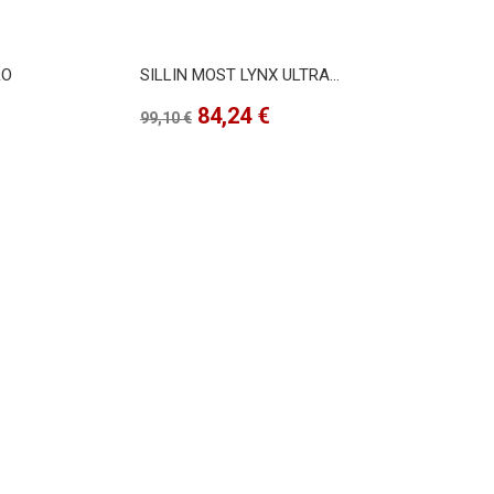
RO
SILLIN MOST LYNX ULTRA...
Precio
Precio
84,24 €
99,10 €
base