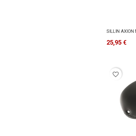
SILLIN AXION
Precio
25,95 €
favorite_border