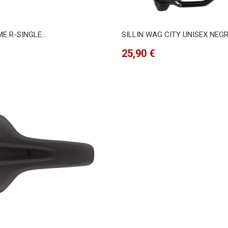
ME R-SINGLE...
SILLIN WAG CITY UNISEX NEG
Precio
25,90 €