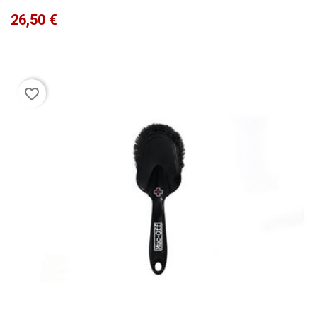
Precio
26,50 €
favorite_border