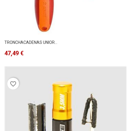
TRONCHACADENAS UNIOR...
Precio
47,49 €
favorite_border