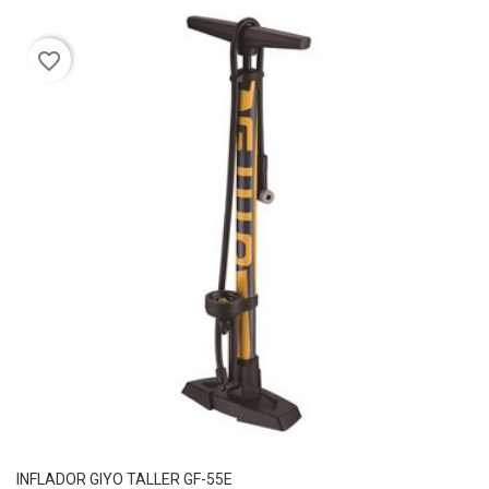
favorite_border
INFLADOR GIYO TALLER GF-55E