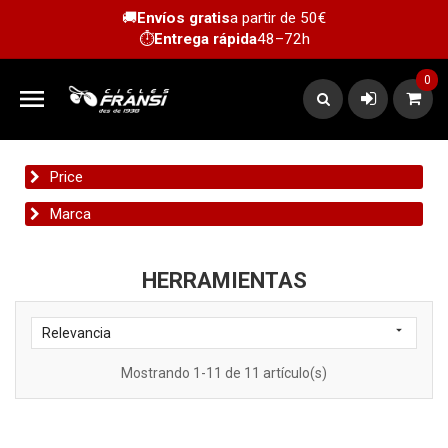
🚚
Envíos gratis
a partir de 50€
⏱️
Entrega rápida
48–72h
0

Price
Marca
HERRAMIENTAS

Relevancia
Mostrando 1-11 de 11 artículo(s)