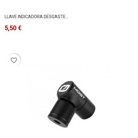
LLAVE INDICADORA DESGASTE...
Precio
5,50 €
favorite_border