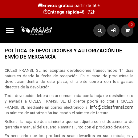
🚚
Envíos gratis
a partir de 50€
⏱️
Entrega rápida
48–72h
0

POLÍTICA DE DEVOLUCIONES Y AUTORIZACIÓN DE
ENVÍO DE MERCANCÍA
CICLES FRANSI, SL no aceptará devoluciones transcurridos 14 días
naturales desde la fecha de recepción. En el caso de producirse la
devolución dentro de este plazo, el cliente correrá con los gastos
directos de la devolución.
Toda devolución deberá estar comunicada con la hoja de desistimiento
y enviada a CICLES FRANSI, SL. El cliente podrá solicitar a CICLES
info@ciclesfransi.com
FRANSI, SL mediante un correo electrónico a:
un número de autorización indicando el número de factura.
Rellenar la hoja de desistimiento que se adjunta con el documento de
garantía y manual del usuario. Remitirla junto con el producto devuelto.
Es necesario que los productos sean devueltos en sus embalajes y