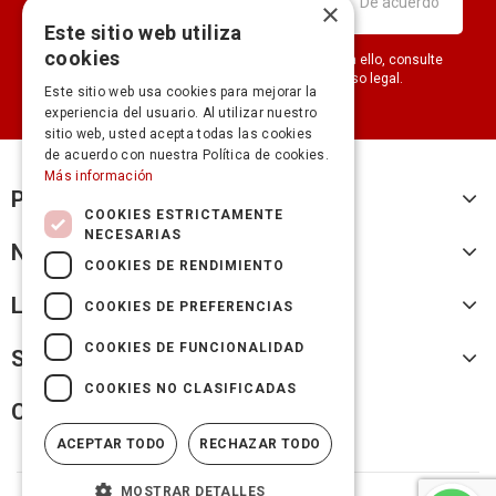
×
Este sitio web utiliza
cookies
Puede darse de baja en cualquier momento. Para ello, consulte
nuestra información de contacto en el aviso legal.
Este sitio web usa cookies para mejorar la
experiencia del usuario. Al utilizar nuestro
sitio web, usted acepta todas las cookies
de acuerdo con nuestra Política de cookies.
Más información
Productos
COOKIES ESTRICTAMENTE
NECESARIAS
Nuestra empresa
COOKIES DE RENDIMIENTO
Legal
COOKIES DE PREFERENCIAS
COOKIES DE FUNCIONALIDAD
Su cuenta
COOKIES NO CLASIFICADAS
Cicles Fransi
ACEPTAR TODO
RECHAZAR TODO
MOSTRAR DETALLES