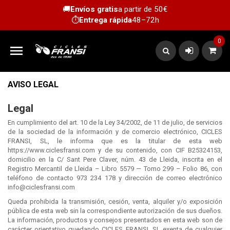
🚚
Envíos gratis
a partir de 50€
⏱️
Entrega rápida
48–72h
0

AVISO LEGAL
Legal
En cumplimiento del art. 10 de la Ley 34/2002, de 11 de julio, de servicios
de la sociedad de la información y de comercio electrónico, CICLES
FRANSI, SL, le informa que es la titular de esta web
https://www.ciclesfransi.com y de su contenido, con CIF B25324153,
domicilio en la C/ Sant Pere Claver, núm. 43 de Lleida, inscrita en el
Registro Mercantil de Lleida – Libro 5579 — Tomo 299 – Folio 86, con
teléfono de contacto 973 234 178 y dirección de correo electrónico
info@ciclesfransi.com
Queda prohibida la transmisión, cesión, venta, alquiler y/o exposición
pública de esta web sin la correspondiente autorización de sus dueños.
La información, productos y consejos presentados en esta web son de
carácter orientativo quedando CICLES FRANSI, SL exenta de cualquier