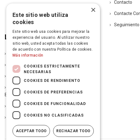
Contacto
×
Contacte Co
Este sitio web utiliza
cookies
Seguimiento
Este sitio web usa cookies para mejorar la
Legal
experiencia del usuario. Al utilizar nuestro
sitio web, usted acepta todas las cookies
de acuerdo con nuestra Política de cookies.
Política De Entrega
Más información
Aviso Legal
COOKIES ESTRICTAMENTE
NECESARIAS
Condiciones De La Garantía
COOKIES DE RENDIMIENTO
Política De Devoluciones Y Autorización De
COOKIES DE PREFERENCIAS
Envío De Mercancía
COOKIES DE FUNCIONALIDAD
Condiciones De Financiación
COOKIES NO CLASIFICADAS
Política De Cookies
ACEPTAR TODO
RECHAZAR TODO