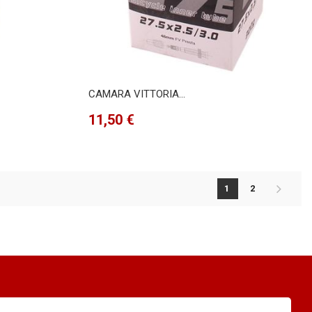
CAMARA VITTORIA...
Precio
11,50 €
1
2