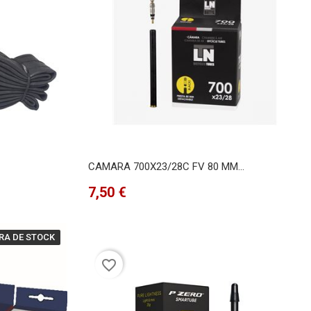
CAMARA 700X23/28C FV 80 MM...
Precio
7,50 €
RA DE STOCK
favorite_border