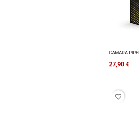
CAMARA PIRELL
Precio
27,90 €
favorite_border