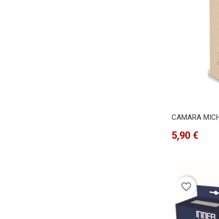
CAMARA MICHE
Precio
5,90 €
favorite_border