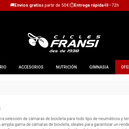
🚚
Envíos gratis
a partir de 50€
|
⏱️
Entrega rápida
48–72h
RIO
ACCESORIOS
NUTRICIÓN
GIMNASIA
OFE
S
a selección de cámaras de bicicleta para todo tipo de neumáticos y te
a amplia gama de cámaras de bicicleta, ideales para garantizar un ren