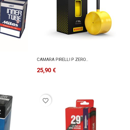
CAMARA PIRELLI P ZERO...
Precio
25,90 €
favorite_border