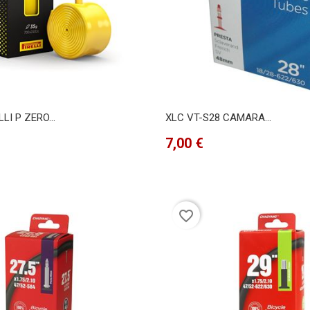
I P ZERO...
XLC VT-S28 CAMARA...
Precio
7,00 €
favorite_border