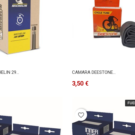
LIN 29...
CAMARA DEESTONE...
Precio
3,50 €
FUE
favorite_border