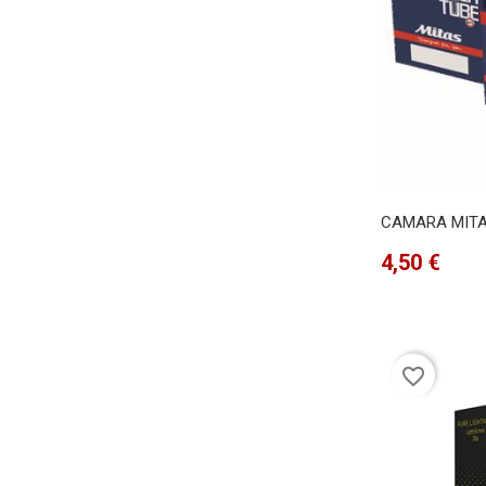
CAMARA MITAS 
Precio
4,50 €
favorite_border