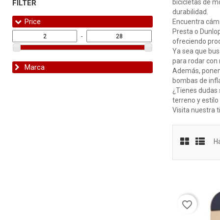
bicicletas de m
FILTER
durabilidad.
Price
Encuentra cámar
Presta o Dunlop
-
ofreciendo produ
Ya sea que busq
para rodar con 
Marca
Además, ponemo
bombas de infla
¿Tienes dudas s
terreno y estil
Visita nuestra 
H
favorite_border