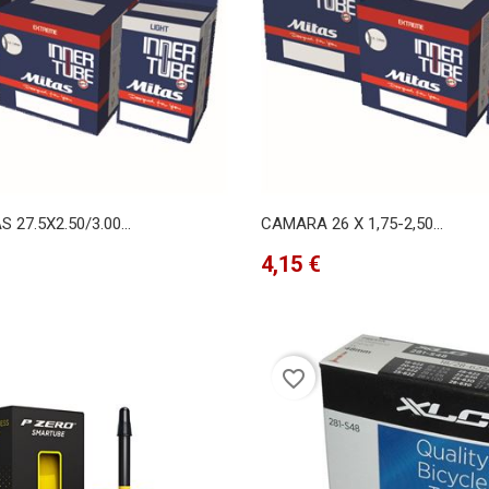
27.5X2.50/3.00...
CAMARA 26 X 1,75-2,50...
Precio
4,15 €
favorite_border