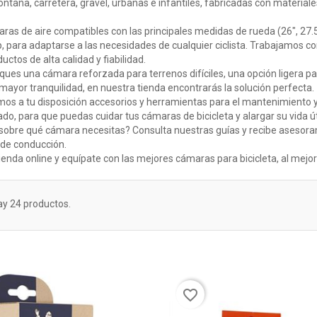
ontaña, carretera, gravel, urbanas e infantiles, fabricadas con materi
as de aire compatibles con las principales medidas de rueda (26", 27.5",
, para adaptarse a las necesidades de cualquier ciclista. Trabajamos co
ctos de alta calidad y fiabilidad.
ues una cámara reforzada para terrenos difíciles, una opción ligera p
mayor tranquilidad, en nuestra tienda encontrarás la solución perfecta.
s a tu disposición accesorios y herramientas para el mantenimiento y
do, para que puedas cuidar tus cámaras de bicicleta y alargar su vida úti
obre qué cámara necesitas? Consulta nuestras guías y recibe asesoramie
o de conducción.
tienda online y equípate con las mejores cámaras para bicicleta, al mejor
ay 24 productos.
favorite_border