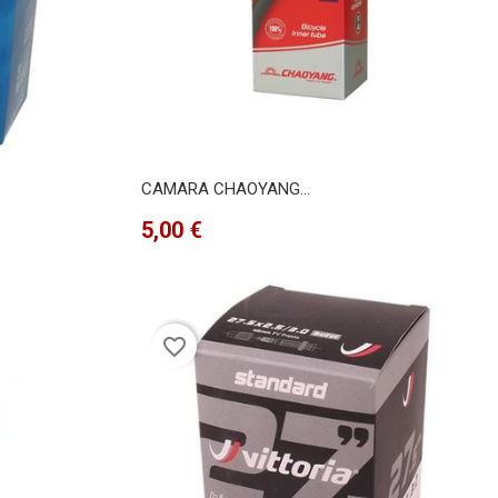
CAMARA CHAOYANG...
Precio
5,00 €
favorite_border