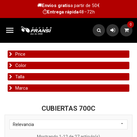
🚚
Envíos gratis
a partir de 50€
⏱️
Entrega rápida
48–72h
0

Price
Color
Talla
Marca
CUBIERTAS 700C

Relevancia
Mostrando 1-12 de 27 artículo(s)