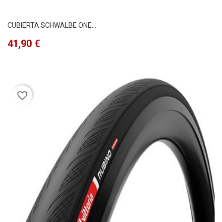
CUBIERTA SCHWALBE ONE...
Precio
41,90 €
favorite_border