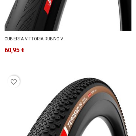
CUBIERTA VITTORIA RUBINO V...
Precio
60,95 €
favorite_border