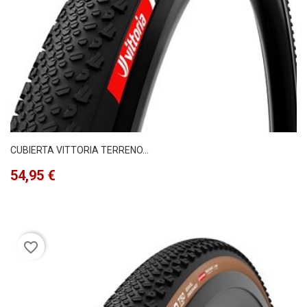
CUBIERTA VITTORIA TERRENO...
Precio
54,95 €
favorite_border