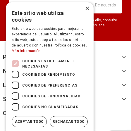
×
Este sitio web utiliza
cookies
Puede darse de baja en cualquier momento. Para ello, consulte
nuestra información de contacto en el aviso legal.
Este sitio web usa cookies para mejorar la
experiencia del usuario. Al utilizar nuestro
sitio web, usted acepta todas las cookies
de acuerdo con nuestra Política de cookies.
Más información
Productos
COOKIES ESTRICTAMENTE
NECESARIAS
Nuestra empresa
COOKIES DE RENDIMIENTO
Legal
COOKIES DE PREFERENCIAS
COOKIES DE FUNCIONALIDAD
Su cuenta
COOKIES NO CLASIFICADAS
Cicles Fransi
ACEPTAR TODO
RECHAZAR TODO