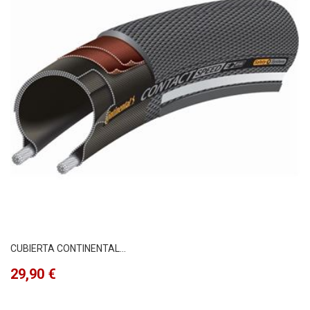
CUBIERTA CONTINENTAL...
Precio
29,90 €