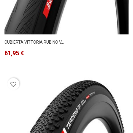
CUBIERTA VITTORIA RUBINO V...
Precio
61,95 €
favorite_border