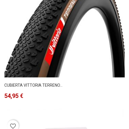
CUBIERTA VITTORIA TERRENO...
Precio
54,95 €
favorite_border