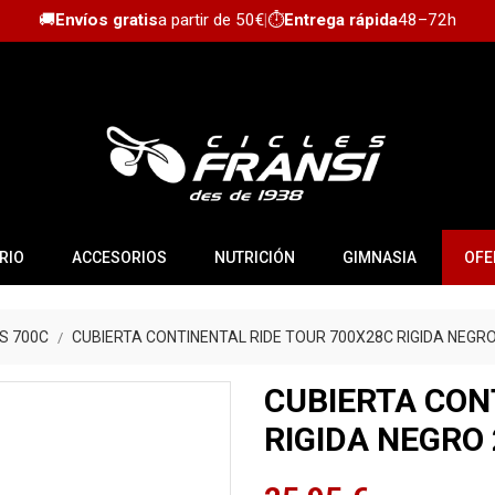
🚚
Envíos gratis
a partir de 50€
|
⏱️
Entrega rápida
48–72h
RIO
ACCESORIOS
NUTRICIÓN
GIMNASIA
OFE
S 700C
CUBIERTA CONTINENTAL RIDE TOUR 700X28C RIGIDA NEGRO
CUBIERTA CON
RIGIDA NEGRO 