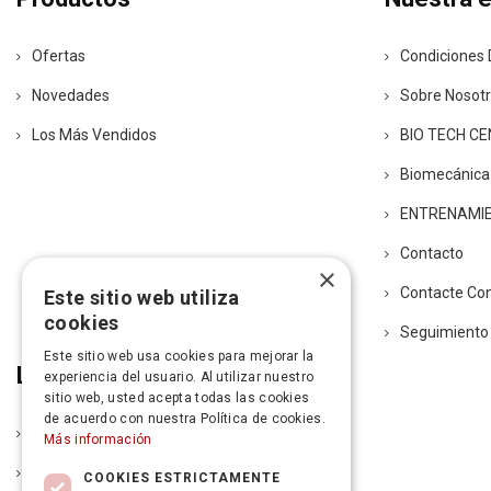
Ofertas
Condiciones 
Novedades
Sobre Nosot
Los Más Vendidos
BIO TECH C
Biomecánica
ENTRENAMI
Contacto
×
Contacte Co
Este sitio web utiliza
cookies
Seguimiento
Este sitio web usa cookies para mejorar la
Legal
experiencia del usuario. Al utilizar nuestro
sitio web, usted acepta todas las cookies
de acuerdo con nuestra Política de cookies.
Política De Entrega
Más información
Aviso Legal
COOKIES ESTRICTAMENTE