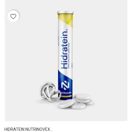
favorite_border
HIDRATEIN NUTRINOVEX...