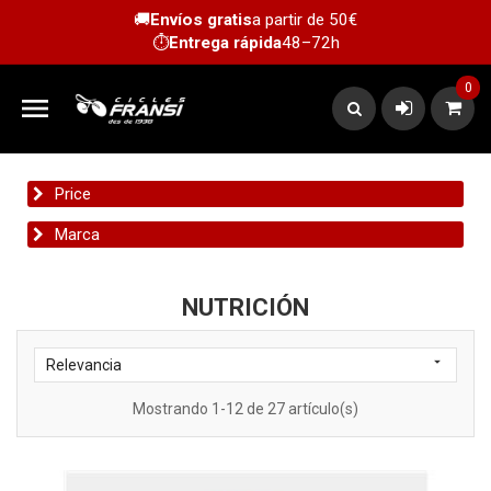
🚚
Envíos gratis
a partir de 50€
⏱️
Entrega rápida
48–72h
0

Price
Marca
NUTRICIÓN

Relevancia
Mostrando 1-12 de 27 artículo(s)