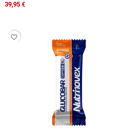
Precio
39,95 €
favorite_border