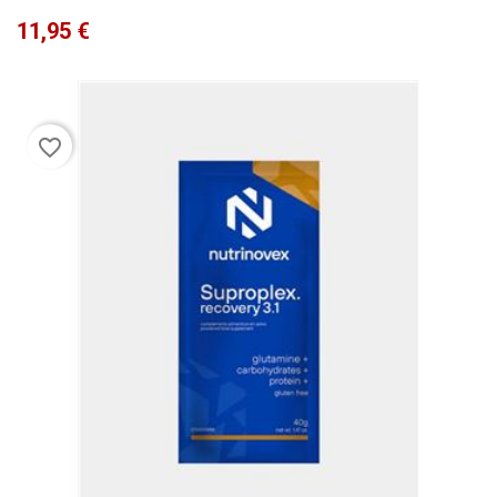
Precio
11,95 €
favorite_border