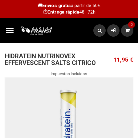
🚚
Envíos gratis
a partir de 50€
⏱️
Entrega rápida
48–72h
0

HIDRATEIN NUTRINOVEX
11,95 €
EFFERVESCENT SALTS CITRICO
Impuestos incluidos