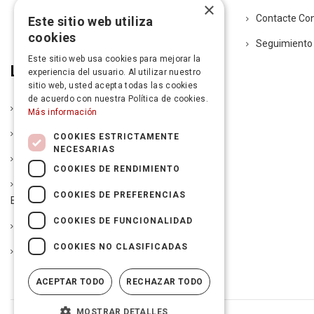
×
Contacte Co
Este sitio web utiliza
cookies
Seguimiento
Este sitio web usa cookies para mejorar la
Legal
experiencia del usuario. Al utilizar nuestro
sitio web, usted acepta todas las cookies
de acuerdo con nuestra Política de cookies.
Política De Entrega
Más información
Aviso Legal
COOKIES ESTRICTAMENTE
NECESARIAS
Condiciones De La Garantía
COOKIES DE RENDIMIENTO
Política De Devoluciones Y Autorización De
COOKIES DE PREFERENCIAS
Envío De Mercancía
COOKIES DE FUNCIONALIDAD
Condiciones De Financiación
COOKIES NO CLASIFICADAS
Política De Cookies
ACEPTAR TODO
RECHAZAR TODO
MOSTRAR DETALLES