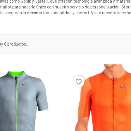
usivas como Gobik y Castelli, que ofrecen tecnología avanzada y materia
maillot para hacerlo único con nuestro servicio de personalización. Si 
ts aseguran la máxima transpirabilidad y confort. Visita nuestra sección
ay 6 productos.
favorite_border