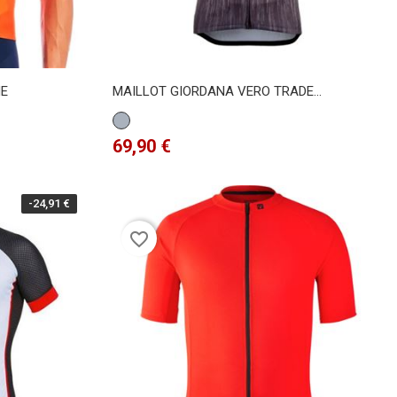
NE
MAILLOT GIORDANA VERO TRADE...
Gris
Precio
69,90 €
-24,91 €
favorite_border