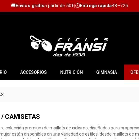
🚚
Envíos gratis
a partir de 50€
|
⏱️
Entrega rápida
48–72h
RIO
ACCESORIOS
NUTRICIÓN
GIMNASIA
OFE
AS
 / CAMISETAS
ra colección premium de maillots de ciclismo, diseñados para proporci
ujer están disponibles en una variedad de estilos, desde maillots de m