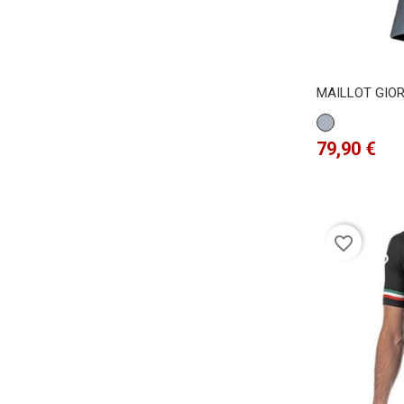
MAILLOT GIO
Gris
Precio
79,90 €
favorite_border