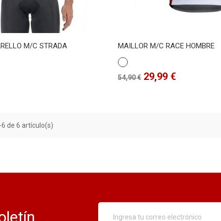
ARELLO M/C STRADA
MAILLOR M/C RACE HOMBRE
Blanco
Precio
Precio
29,99 €
54,90 €
base
6 de 6 artículo(s)
oletín