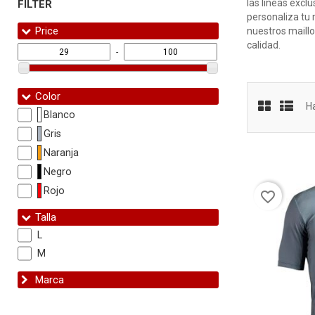
las líneas excl
FILTER
personaliza tu 
Price
nuestros maillo
calidad.
-
Color
H
Blanco
Gris
Naranja
Negro
Rojo
favorite_border
Talla
L
M
Marca