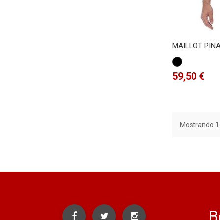
MAILLOT PIN
Negro
Precio
59,50 €
Mostrando 1-
B