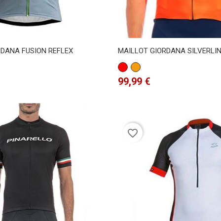
RDANA FUSION REFLEX
MAILLOT GIORDANA SILVERLI
Rojo
Naranja
Precio
99,99 €
favorite_border