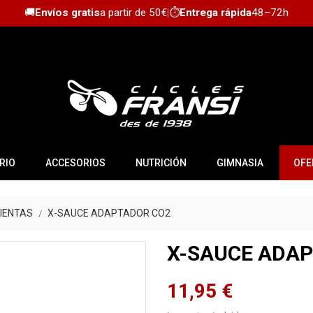
🚚
Envíos gratis
a partir de 50€
|
⏱️
Entrega rápida
48–72h
RIO
ACCESORIOS
NUTRICIÓN
GIMNASIA
OFE
IENTAS
X-SAUCE ADAPTADOR CO2
X-SAUCE ADA
11,95 €