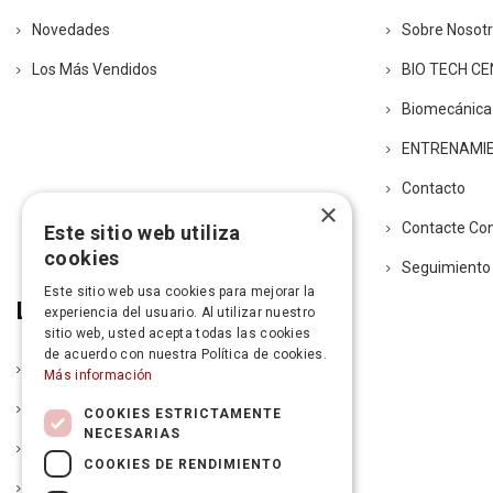
Novedades
Sobre Nosot
Los Más Vendidos
BIO TECH C
Biomecánica
ENTRENAMI
Contacto
×
Contacte Co
Este sitio web utiliza
cookies
Seguimiento
Este sitio web usa cookies para mejorar la
Legal
experiencia del usuario. Al utilizar nuestro
sitio web, usted acepta todas las cookies
de acuerdo con nuestra Política de cookies.
Política De Entrega
Más información
Aviso Legal
COOKIES ESTRICTAMENTE
NECESARIAS
Condiciones De La Garantía
COOKIES DE RENDIMIENTO
Política De Devoluciones Y Autorización De