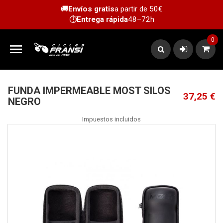
🚚
Envíos gratis
a partir de 50€
⏱️
Entrega rápida
48–72h
0

FUNDA IMPERMEABLE MOST SILOS
37,25 €
NEGRO
Impuestos incluidos