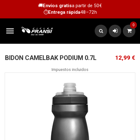
🚚
Envíos gratis
a partir de 50€
⏱️
Entrega rápida
48–72h
0

BIDON CAMELBAK PODIUM 0.7L
12,99 €
Impuestos incluidos