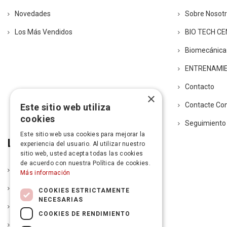
Novedades
Sobre Nosot
Los Más Vendidos
BIO TECH C
Biomecánica
ENTRENAMI
Contacto
×
Contacte Co
Este sitio web utiliza
cookies
Seguimiento
Este sitio web usa cookies para mejorar la
Legal
experiencia del usuario. Al utilizar nuestro
sitio web, usted acepta todas las cookies
de acuerdo con nuestra Política de cookies.
Política De Entrega
Más información
Aviso Legal
COOKIES ESTRICTAMENTE
NECESARIAS
Condiciones De La Garantía
COOKIES DE RENDIMIENTO
Política De Devoluciones Y Autorización De