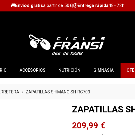
🚚
Envíos gratis
a partir de 50€
|
⏱️
Entrega rápida
48–72h
RIO
ACCESORIOS
NUTRICIÓN
GIMNASIA
OFE
ARRETERA
ZAPATILLAS SHIMANO SH-RC703
ZAPATILLAS S
209,99 €