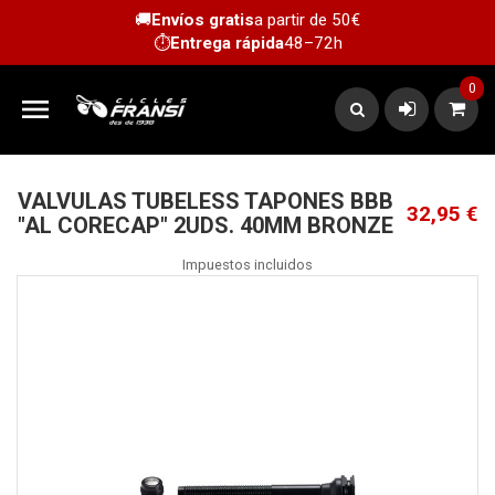
🚚
Envíos gratis
a partir de 50€
⏱️
Entrega rápida
48–72h
0

VALVULAS TUBELESS TAPONES BBB
32,95 €
"AL CORECAP" 2UDS. 40MM BRONZE
Impuestos incluidos