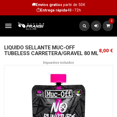
🚚
Envíos gratis
a partir de 50€
⏱️
Entrega rápida
48–72h
0

LIQUIDO SELLANTE MUC-OFF
8,00 €
TUBELESS CARRETERA/GRAVEL 80 ML
Impuestos incluidos