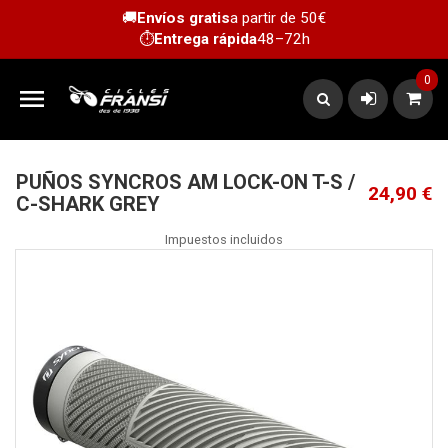
🚚
Envíos gratis
a partir de 50€
⏱️
Entrega rápida
48–72h
0

PUÑOS SYNCROS AM LOCK-ON T-S /
24,90 €
C-SHARK GREY
Impuestos incluidos