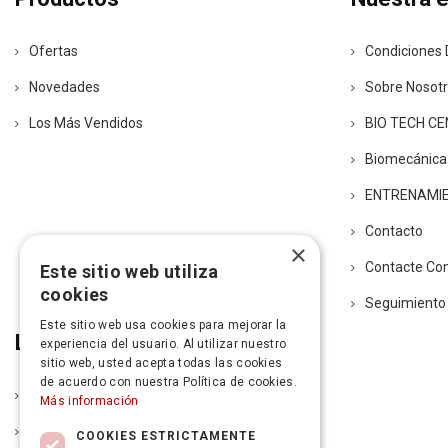
Ofertas
Condiciones 
Novedades
Sobre Nosot
Los Más Vendidos
BIO TECH C
Biomecánica
ENTRENAMI
Contacto
×
Contacte Co
Este sitio web utiliza
cookies
Seguimiento
Este sitio web usa cookies para mejorar la
Legal
experiencia del usuario. Al utilizar nuestro
sitio web, usted acepta todas las cookies
de acuerdo con nuestra Política de cookies.
Política De Entrega
Más información
Aviso Legal
COOKIES ESTRICTAMENTE