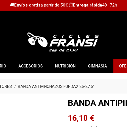
🚚
Envíos gratis
a partir de 50€
|
⏱️
Entrega rápida
48–72h
RIO
ACCESORIOS
NUTRICIÓN
GIMNASIA
OFE
TORES
BANDA ANTIPINCHAZOS FUNDAX 26-27.5"
BANDA ANTIPI
16,10 €