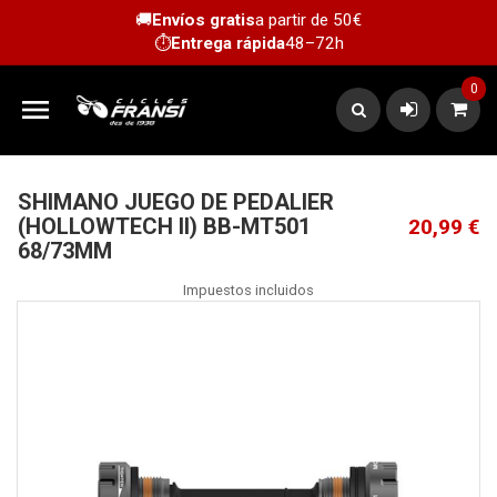
🚚
Envíos gratis
a partir de 50€
⏱️
Entrega rápida
48–72h
0

SHIMANO JUEGO DE PEDALIER
(HOLLOWTECH II) BB-MT501
20,99 €
68/73MM
Impuestos incluidos