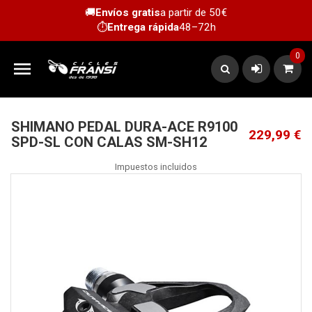
🚚
Envíos gratis
a partir de 50€
⏱️
Entrega rápida
48–72h
0

SHIMANO PEDAL DURA-ACE R9100
229,99 €
SPD-SL CON CALAS SM-SH12
Impuestos incluidos