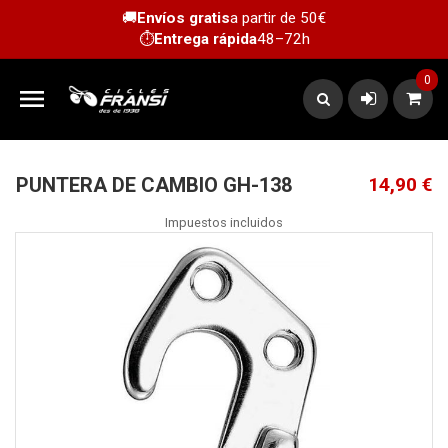
🚚
Envíos gratis
a partir de 50€
⏱️
Entrega rápida
48–72h
0

PUNTERA DE CAMBIO GH-138
14,90 €
Impuestos incluidos