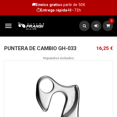
🚚
Envíos gratis
a partir de 50€
⏱️
Entrega rápida
48–72h
0

PUNTERA DE CAMBIO GH-033
16,25 €
Impuestos incluidos