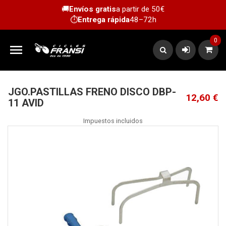
🚚
Envíos gratis
a partir de 50€
⏱️
Entrega rápida
48–72h
0

JGO.PASTILLAS FRENO DISCO DBP-
12,60 €
11 AVID
Impuestos incluidos