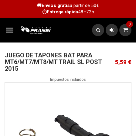
🚚
Envíos gratis
a partir de 50€
⏱️
Entrega rápida
48–72h
0

JUEGO DE TAPONES BAT PARA
MT6/MT7/MT8/MT TRAIL SL POST
5,59 €
2015
Impuestos incluidos