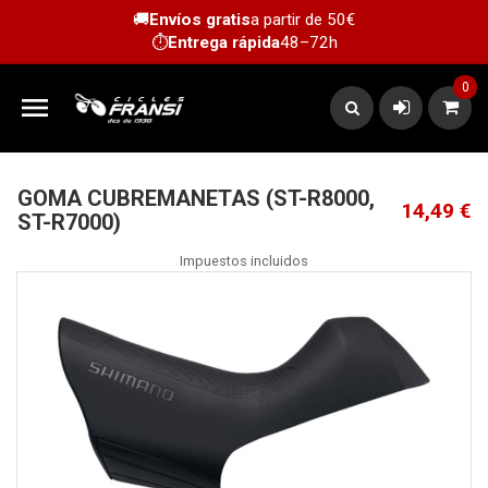
🚚
Envíos gratis
a partir de 50€
⏱️
Entrega rápida
48–72h
0

GOMA CUBREMANETAS (ST-R8000,
14,49 €
ST-R7000)
Impuestos incluidos