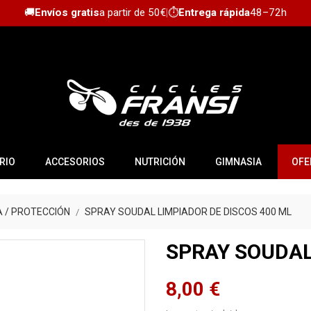
🚚
Envíos gratis
a partir de 50€
|
⏱️
Entrega rápida
48–72h
RIO
ACCESORIOS
NUTRICIÓN
GIMNASIA
OFE
A / PROTECCIÓN
SPRAY SOUDAL LIMPIADOR DE DISCOS 400 ML
SPRAY SOUDAL
8,00 €