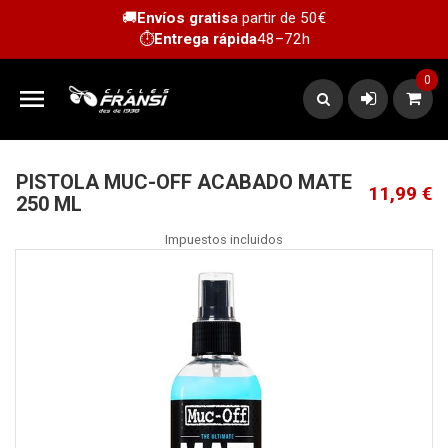
🚚
Envíos gratis
a partir de 50€
⏱️
Entrega rápida
48–72h
0

PISTOLA MUC-OFF ACABADO MATE
11,99 €
250 ML
Impuestos incluidos