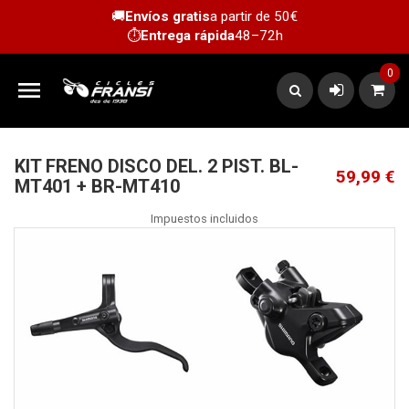
🚚
Envíos gratis
a partir de 50€
⏱️
Entrega rápida
48–72h
0

KIT FRENO DISCO DEL. 2 PIST. BL-
59,99 €
MT401 + BR-MT410
Impuestos incluidos