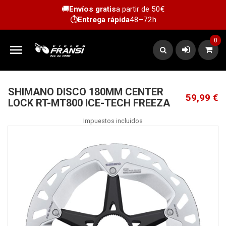
🚚
Envíos gratis
a partir de 50€
⏱️
Entrega rápida
48–72h
0

SHIMANO DISCO 180MM CENTER
59,99 €
LOCK RT-MT800 ICE-TECH FREEZA
Impuestos incluidos