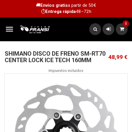
🚚
Envíos gratis
a partir de 50€
⏱️
Entrega rápida
48–72h
0

SHIMANO DISCO DE FRENO SM-RT70
48,99 €
CENTER LOCK ICE TECH 160MM
Impuestos incluidos