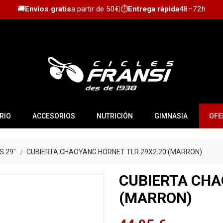
🚚
Envíos gratis
a partir de 50€
|
⏱️
Entrega rápida
48–72h
RIO
ACCESORIOS
NUTRICIÓN
GIMNASIA
OFE
S 29"
CUBIERTA CHAOYANG HORNET TLR 29X2.20 (MARRON)
CUBIERTA CHA
(MARRON)