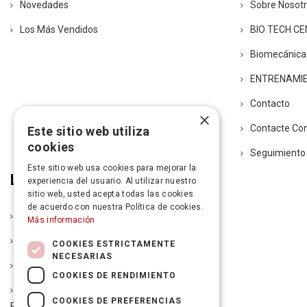
Novedades
Sobre Nosot
Los Más Vendidos
BIO TECH C
Biomecánica
ENTRENAMI
Contacto
×
Contacte Co
Este sitio web utiliza
cookies
Seguimiento
Este sitio web usa cookies para mejorar la
Legal
experiencia del usuario. Al utilizar nuestro
sitio web, usted acepta todas las cookies
de acuerdo con nuestra Política de cookies.
Política De Entrega
Más información
Aviso Legal
COOKIES ESTRICTAMENTE
NECESARIAS
Condiciones De La Garantía
COOKIES DE RENDIMIENTO
Política De Devoluciones Y Autorización De
COOKIES DE PREFERENCIAS
Envío De Mercancía