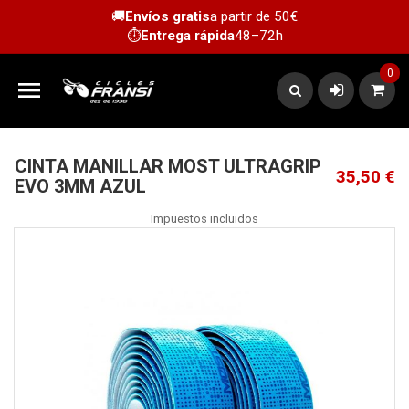
🚚
Envíos gratis
a partir de 50€
⏱️
Entrega rápida
48–72h
0

CINTA MANILLAR MOST ULTRAGRIP
35,50 €
EVO 3MM AZUL
Impuestos incluidos