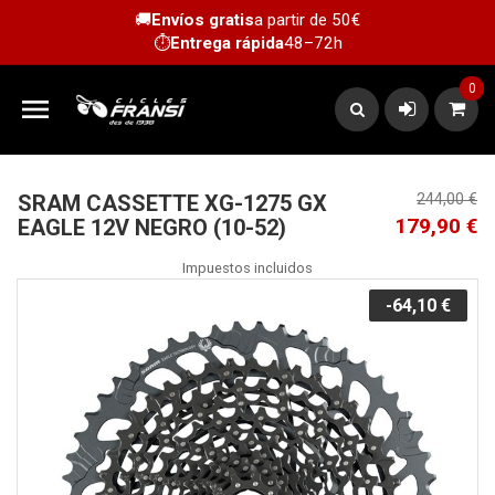
🚚
Envíos gratis
a partir de 50€
⏱️
Entrega rápida
48–72h
0

SRAM CASSETTE XG-1275 GX
244,00 €
179,90 €
EAGLE 12V NEGRO (10-52)
Impuestos incluidos
-64,10 €