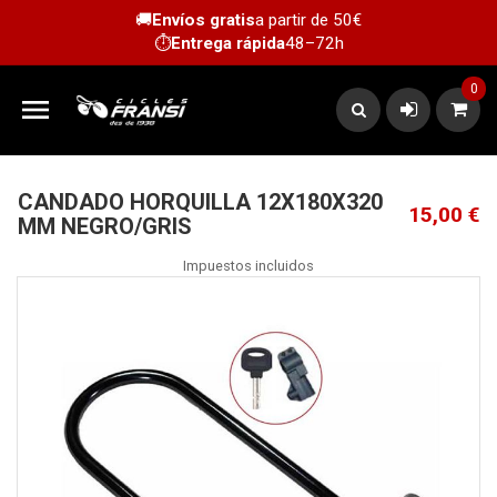
🚚
Envíos gratis
a partir de 50€
⏱️
Entrega rápida
48–72h
0

CANDADO HORQUILLA 12X180X320
15,00 €
MM NEGRO/GRIS
Impuestos incluidos