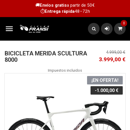
🚚
Envíos gratis
a partir de 50€
⏱️
Entrega rápida
48–72h
0

BICICLETA MERIDA SCULTURA
4.999,00 €
3.999,00 €
8000
Impuestos incluidos
¡EN OFERTA!
-1.000,00 €