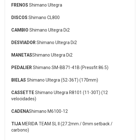
FRENOS
Shimano Ultegra
DISCOS
Shimano CL800
CAMBIO
Shimano Ultegra Di2
DESVIADOR
Shimano Ultegra Di2
MANETAS
Shimano Ultegra Di2
PEDALIER
Shimano SM-BB71-41B (Pressfit 86.5)
BIELAS
Shimano Ultegra (52-36T) (170mm)
CASSETTE
Shimano Ultegra R8101 (11-30T) (12
velocidades)
CADENA
Shimano M6100-12
TIJA
MERIDA TEAM SL II (27.2mm / 0mm setback /
carbono)