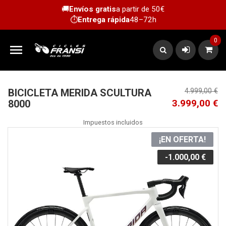
🚚
Envíos gratis
a partir de 50€
⏱️
Entrega rápida
48–72h
0

BICICLETA MERIDA SCULTURA
4.999,00 €
3.999,00 €
8000
Impuestos incluidos
¡EN OFERTA!
-1.000,00 €