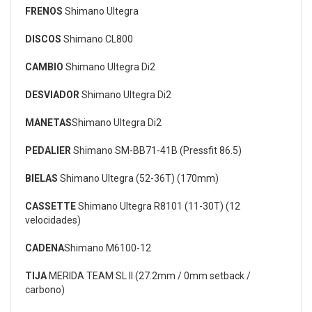
FRENOS
Shimano Ultegra
DISCOS
Shimano CL800
CAMBIO
Shimano Ultegra Di2
DESVIADOR
Shimano Ultegra Di2
MANETAS
Shimano Ultegra Di2
PEDALIER
Shimano SM-BB71-41B (Pressfit 86.5)
BIELAS
Shimano Ultegra (52-36T) (170mm)
CASSETTE
Shimano Ultegra R8101 (11-30T) (12
velocidades)
CADENA
Shimano M6100-12
TIJA
MERIDA TEAM SL II (27.2mm / 0mm setback /
carbono)