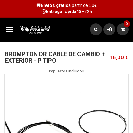
🚚
Envíos gratis
a partir de 50€
⏱️
Entrega rápida
48–72h
0

BROMPTON DR CABLE DE CAMBIO +
16,00 €
EXTERIOR - P TIPO
Impuestos incluidos