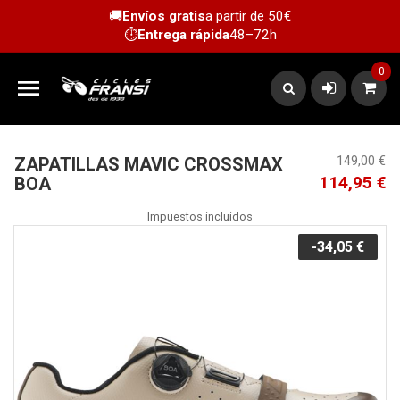
🚚
Envíos gratis
a partir de 50€
⏱️
Entrega rápida
48–72h
0

ZAPATILLAS MAVIC CROSSMAX
149,00 €
114,95 €
BOA
Impuestos incluidos
-34,05 €