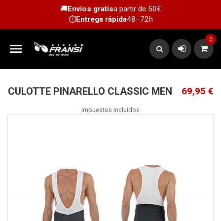
🚚
Envíos gratis
a partir de 50€
⏱️
Entrega rápida
48–72h
0

CULOTTE PINARELLO CLASSIC MEN
69,95 €
Impuestos incluidos