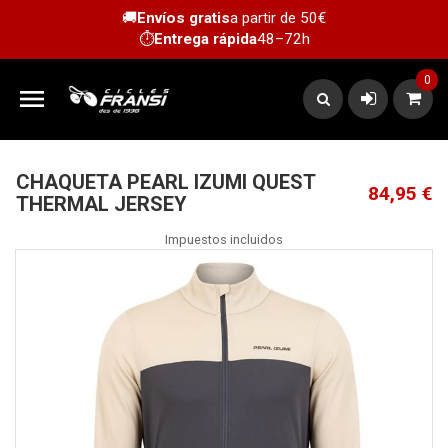
🚚
Envíos gratis
a partir de 50€
⏱️
Entrega rápida
48–72h
0

CHAQUETA PEARL IZUMI QUEST
84,95 €
THERMAL JERSEY
Impuestos incluidos