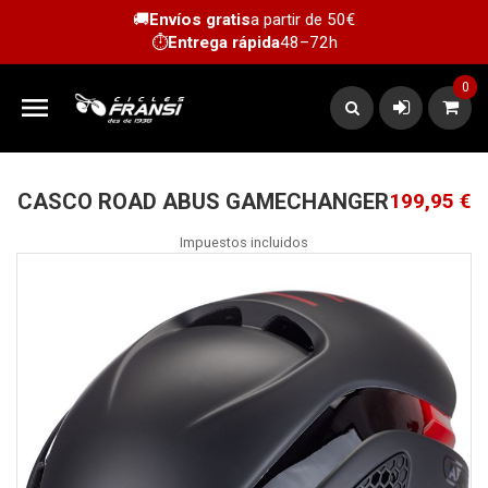
🚚
Envíos gratis
a partir de 50€
⏱️
Entrega rápida
48–72h
0

CASCO ROAD ABUS GAMECHANGER
199,95 €
Impuestos incluidos