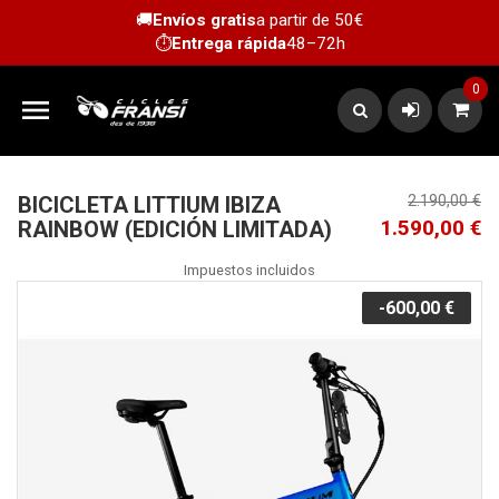
🚚
Envíos gratis
a partir de 50€
⏱️
Entrega rápida
48–72h
0

BICICLETA LITTIUM IBIZA
2.190,00 €
1.590,00 €
RAINBOW (EDICIÓN LIMITADA)
Impuestos incluidos
-600,00 €