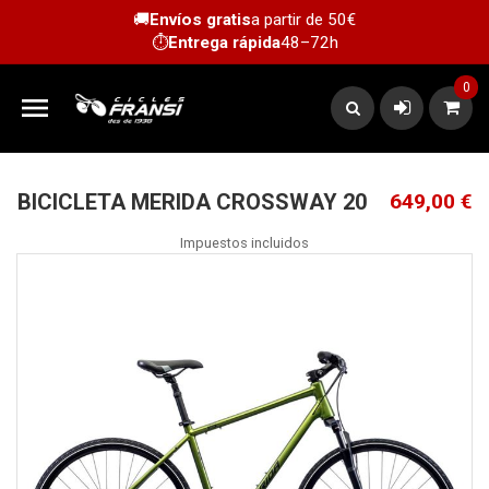
🚚
Envíos gratis
a partir de 50€
⏱️
Entrega rápida
48–72h
0

BICICLETA MERIDA CROSSWAY 20
649,00 €
Impuestos incluidos