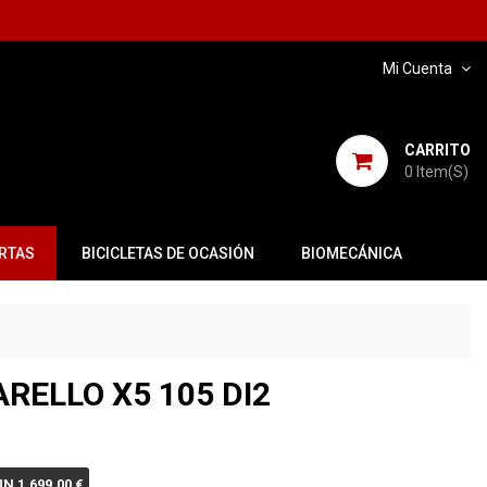
Mi Cuenta
CARRITO
0
Item(s)
RTAS
BICICLETAS DE OCASIÓN
BIOMECÁNICA
ARELLO X5 105 DI2
N 1.699,00 €