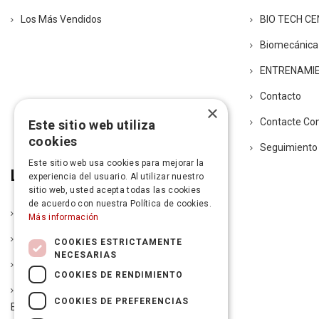
Los Más Vendidos
BIO TECH C
Biomecánica
ENTRENAMI
Contacto
×
Contacte Co
Este sitio web utiliza
cookies
Seguimiento
Este sitio web usa cookies para mejorar la
Legal
experiencia del usuario. Al utilizar nuestro
sitio web, usted acepta todas las cookies
de acuerdo con nuestra Política de cookies.
Política De Entrega
Más información
Aviso Legal
COOKIES ESTRICTAMENTE
NECESARIAS
Condiciones De La Garantía
COOKIES DE RENDIMIENTO
Política De Devoluciones Y Autorización De
COOKIES DE PREFERENCIAS
Envío De Mercancía