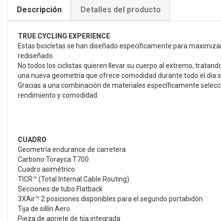
Descripción
Detalles del producto
TRUE CYCLING EXPERIENCE
Estas bicicletas se han diseñado específicamente para maximizar la
rediseñado.
No todos los ciclistas quieren llevar su cuerpo al extremo, tratan
una nueva geometría que ofrece comodidad durante todo el día si
Gracias a una combinación de materiales específicamente seleccio
rendimiento y comodidad.
CUADRO
Geometría endurance de carretera
Carbono Torayca T700
Cuadro asimétrico
TICR™ (Total Internal Cable Routing)
Secciones de tubo Flatback
3XAir™ 2 posiciones disponibles para el segundo portabidón
Tija de sillín Aero
Pieza de apriete de tija integrada