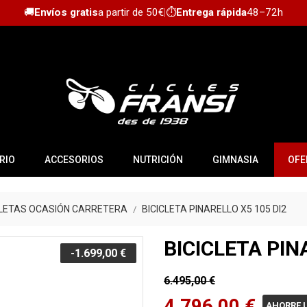
🚚
Envíos gratis
a partir de 50€
|
⏱️
Entrega rápida
48–72h
RIO
ACCESORIOS
NUTRICIÓN
GIMNASIA
OFE
CLETAS OCASIÓN CARRETERA
BICICLETA PINARELLO X5 105 DI2
BICICLETA PIN
-1.699,00 €
6.495,00 €
4.796,00 €
AHORRE U