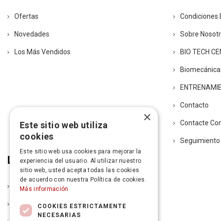
Ofertas
Condiciones 
Novedades
Sobre Nosot
Los Más Vendidos
BIO TECH C
Biomecánica
ENTRENAMI
Contacto
×
Contacte Co
Este sitio web utiliza
cookies
Seguimiento
Este sitio web usa cookies para mejorar la
Legal
experiencia del usuario. Al utilizar nuestro
sitio web, usted acepta todas las cookies
de acuerdo con nuestra Política de cookies.
Política De Entrega
Más información
Aviso Legal
COOKIES ESTRICTAMENTE
NECESARIAS