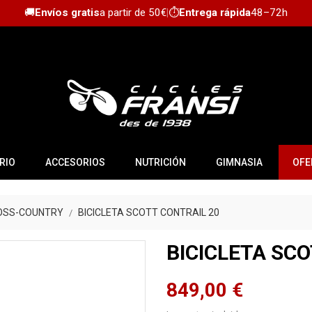
🚚
Envíos gratis
a partir de 50€
|
⏱️
Entrega rápida
48–72h
RIO
ACCESORIOS
NUTRICIÓN
GIMNASIA
OFE
ROSS-COUNTRY
BICICLETA SCOTT CONTRAIL 20
BICICLETA SCO
849,00 €